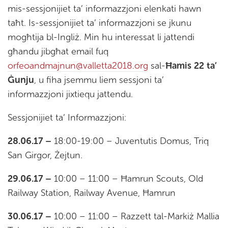
mis-sessjonijiet ta’ informazzjoni elenkati hawn
taħt. Is-sessjonijiet ta’ informazzjoni se jkunu
mogħtija bl-Ingliż. Min hu interessat li jattendi
għandu jibgħat email fuq
orfeoandmajnun@valletta2018.org
sal-
Ħamis 22 ta’
Ġunju
, u fiha jsemmu liem sessjoni ta’
informazzjoni jixtiequ jattendu.
Sessjonijiet ta’ Informazzjoni:
28.06.17 –
18:00-19:00 – Juventutis Domus, Triq
San Girgor, Żejtun.
29.06.17 –
10:00 – 11:00 – Ħamrun Scouts, Old
Railway Station, Railway Avenue, Ħamrun
30.06.17 –
10:00 – 11:00 – Razzett tal-Markiż Mallia