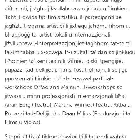
differenti, jistgħu jikkollaboraw u joħolqu flimkien.
Taħt il-gwida tat-tim artistiku, il-parteċipanti se
jagħżlu l-oqsma artistiċi li jixtiequ jaħdmu fihom u,
bl-appoġġ ta’ artisti lokali u internazzjonali,
jiżviluppaw l-interpretazzjonijiet tagħhom tat-temi
tal-imħabba u x-xewqa. Ir-riżultati ta’ dan se jinkludu
l-ħolqien ta’ xeni teatrali, żifniet, diski, tpenġijiet,
pupazzi tad-dellijiet u films, fost l-oħrajn, li se jiġu
ppreżentati flimkien bħala l-ewwel parti tal-
workshops Orfeo and Majnun. Il-workshops se
jitwasslu minn professjonisti internazzjonali bħal
Airan Berg (Teatru), Martina Winkel (Teatru, Kitba u
Pupazzi tad-Dellijiet) u Daan Milius (Produzzjoni ta’
Films u Vidjos).
Skopri kif tista’ tikkontribwixxi billi tattendi waħda