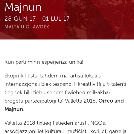
Majnun
28 ĠUN 17 - 01 LUL 17
MALTA U GĦAWDEX
Kun parti minn esperjenza unika!
Skopri kif tista’ taħdem ma’ artisti lokali u
internazzjonali biex tespandi l-kreattività u t-talenti
tiegħek billi tieħu sehem f’wieħed mill-akbar
proġetti parteċipatorji ta’ Valletta 2018,
Orfeo and
Majnun
.
Valletta 2018 tixtieq tistieden artisti, NGOs,
assoċjazzjonijiet kulturali, mużiċisti, korijiet, qarrejja