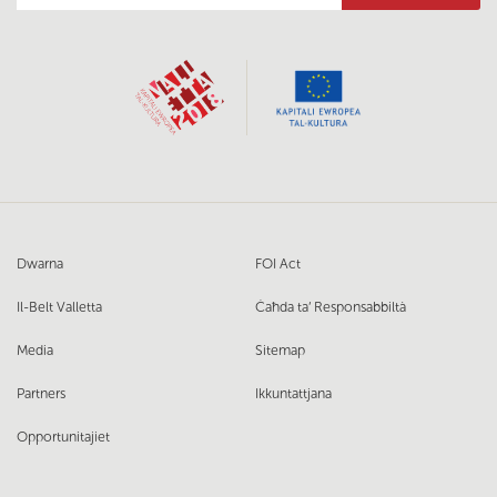
Dwarna
FOI Act
Il-Belt Valletta
Ċaħda ta’ Responsabbiltà
Media
Sitemap
Partners
Ikkuntattjana
Opportunitajiet