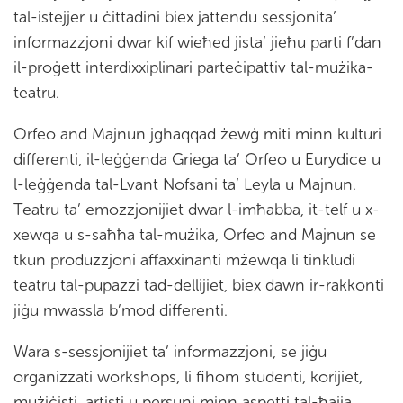
tal-istejjer u ċittadini biex jattendu sessjonita’
informazzjoni dwar kif wieħed jista’ jieħu parti f’dan
il-proġett interdixxiplinari parteċipattiv tal-mużika-
teatru.
Orfeo and Majnun jgħaqqad żewġ miti minn kulturi
differenti, il-leġġenda Griega ta’ Orfeo u Eurydice u
l-leġġenda tal-Lvant Nofsani ta’ Leyla u Majnun.
Teatru ta’ emozzjonijiet dwar l-imħabba, it-telf u x-
xewqa u s-saħħa tal-mużika, Orfeo and Majnun se
tkun produzzjoni affaxxinanti mżewqa li tinkludi
teatru tal-pupazzi tad-dellijiet, biex dawn ir-rakkonti
jiġu mwassla b’mod differenti.
Wara s-sessjonijiet ta’ informazzjoni, se jiġu
organizzati workshops, li fihom studenti, korijiet,
mużiċisti, artisti u persuni minn aspetti tal-ħajja