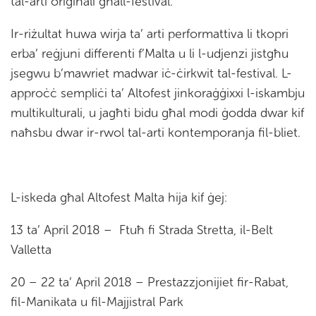
tal-arti oriġinali għall-festival.
Ir-riżultat huwa wirja ta’ arti performattiva li tkopri
erba’ reġjuni differenti f’Malta u li l-udjenzi jistgħu
jsegwu b’mawriet madwar iċ-ċirkwit tal-festival. L-
approċċ sempliċi ta’ Altofest jinkoraġġixxi l-iskambju
multikulturali, u jagħti bidu għal modi ġodda dwar kif
naħsbu dwar ir-rwol tal-arti kontemporanja fil-bliet.
L-iskeda għal Altofest Malta hija kif ġej:
13 ta’ April 2018 – Ftuħ fi Strada Stretta, il-Belt
Valletta
20 – 22 ta’ April 2018 – Prestazzjonijiet fir-Rabat,
fil-Manikata u fil-Majjistral Park