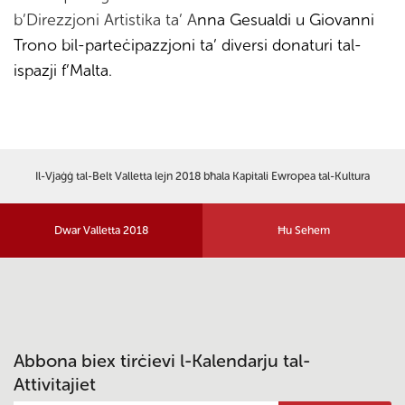
b’Direzzjoni Artistika ta’ A
nna Gesualdi u Giovanni
Trono bil-parteċipazzjoni ta’ diversi donaturi tal-
ispazji f’Malta.
Il-Vjaġġ tal-Belt Valletta lejn 2018 bħala Kapitali Ewropea tal-Kultura
Dwar Valletta 2018
Ħu Sehem
Abbona biex tirċievi l-Kalendarju tal-
Attivitajiet