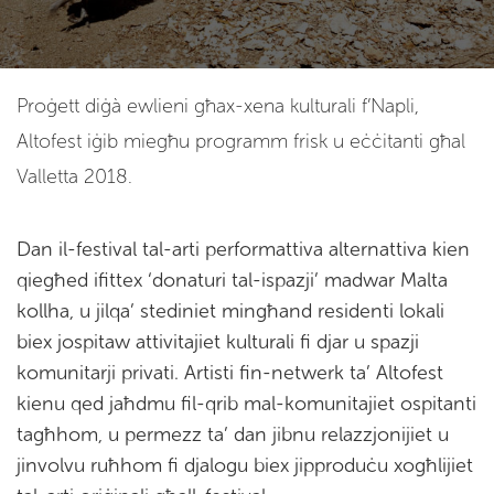
Proġett diġà ewlieni għax-xena kulturali f’Napli,
Altofest iġib miegħu programm frisk u eċċitanti għal
Valletta 2018.
Dan il-festival tal-arti performattiva alternattiva kien
qiegħed ifittex ‘donaturi tal-ispazji’ madwar Malta
kollha, u jilqa’ stediniet mingħand residenti lokali
biex jospitaw attivitajiet kulturali fi djar u spazji
komunitarji privati. Artisti fin-netwerk ta’ Altofest
kienu qed jaħdmu fil-qrib mal-komunitajiet ospitanti
tagħhom, u permezz ta’ dan jibnu relazzjonijiet u
jinvolvu ruħhom fi djalogu biex jipproduċu xogħlijiet