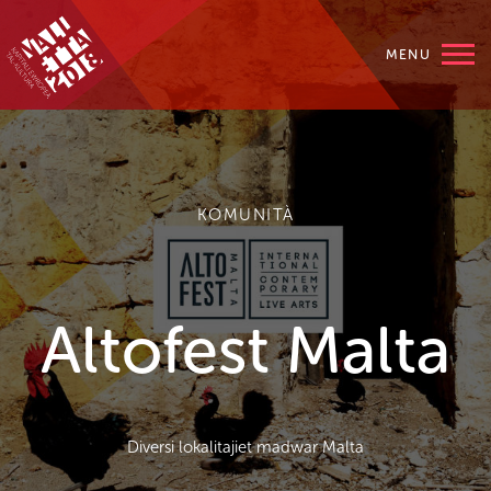
MENU
KOMUNITÀ
Altofest Malta
Diversi lokalitajiet madwar Malta