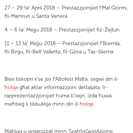
27 – 29 ta’ April 2018 – Prestazzjonijiet f’Ħal Qormi,
fil-Ħamrun u Santa Venera
4 – 6 ta’ Mejju 2018 – Prestazzjonijiet fiż-Żejtun
11 – 13 ta’ Mejju 2018 – Prestazzjonijiet f’Bormla,
fil-Birgu, fil-Belt Valletta, fil-Gżira u Tas-Sliema
Biex tiskopri x’se jsir f’Altofest Malta, segwi din il-
ħolqa
għal aktar informazzjoni dettaljata. Ir-
rappreżentazzjonijiet huma b’xejn, iżda huwa
meħtieġ li tibbukkja minn din il-
ħolqa
.
Maħluq u organizzat minn TeatrInGestAzione