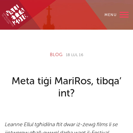
MENU
BLOG
18 LUL 16
Meta tiġi MariRos, tibqa’
int?
Leanne Ellul tgħidilna ftit dwar iż-żewġ films li se
jintwerew għall-ewwel darba waqt il-Festival