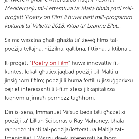
Mediterranju tal-Letteratura ta’ Malta bħala parti mill-
proġett ‘Poetry on Film’ li huwa parti mill-programm
kulturali ta’ Valletta 2018. Kitba ta’ Leanne Ellul…
Sa ma wasalna għall-għażla ta’ żewġ films tal-
poeżija tellajna, niżżilna, qallibna, fittixna, u ktibna …
Il-proġett “
Poetry on Film
” huwa innovattiv fil-
kuntest lokali għaliex jaqbad poeżiji bil-Malti u
jinsiġhom f’film; poeżiji li huma fertili u jissuġġerixxu
xejriet interessanti li l-film stess jikkapitalizza
fuqhom u jimraħ permezz tagħhom.
Din is-sena, Immanuel Mifsud beda billi għażel xi
poeżiji ta’ Lillian Sciberras u Ray Mahoney, bħala
rappreżentanti tal-poeżija/letteratura Maltija tat-
tmeninijiet. F’Marzu dawk interessati kellhom