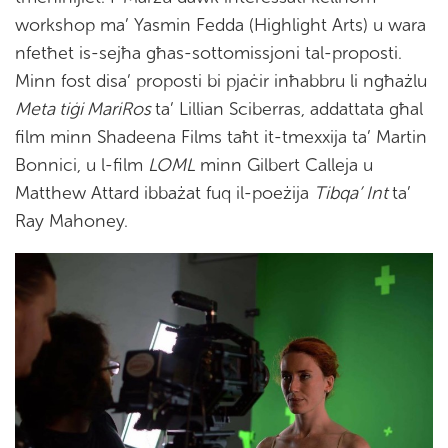
workshop ma’ Yasmin Fedda (Highlight Arts) u wara
nfetħet is-sejħa għas-sottomissjoni tal-proposti.
Minn fost disa’ proposti bi pjaċir inħabbru li ngħażlu
Meta tiġi MariRos
ta’ Lillian Sciberras, addattata għal
film minn Shadeena Films taħt it-tmexxija ta’ Martin
Bonnici, u l-film
LOML
minn Gilbert Calleja u
Matthew Attard ibbażat fuq il-poeżija
Tibqa’ Int
ta’
Ray Mahoney.