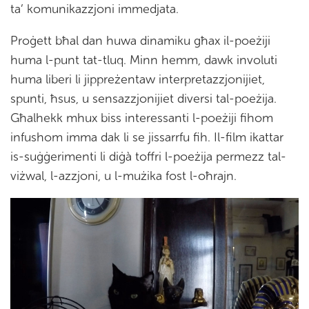
ta’ komunikazzjoni immedjata.
Proġett bħal dan huwa dinamiku għax il-poeżiji
huma l-punt tat-tluq. Minn hemm, dawk involuti
huma liberi li jippreżentaw interpretazzjonijiet,
spunti, ħsus, u sensazzjonijiet diversi tal-poeżija.
Għalhekk mhux biss interessanti l-poeżiji fihom
infushom imma dak li se jissarrfu fih. Il-film ikattar
is-suġġerimenti li diġà toffri l-poeżija permezz tal-
viżwal, l-azzjoni, u l-mużika fost l-oħrajn.