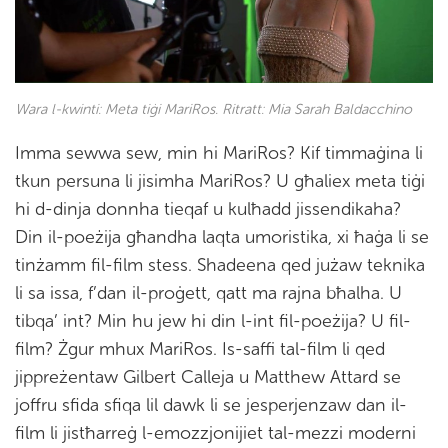
Wara l-kwinti: Meta tiġi MariRos. Ritratt: Mia Sarah Baldacchino
Imma sewwa sew, min hi MariRos? Kif timmaġina li
tkun persuna li jisimha MariRos? U għaliex meta tiġi
hi d-dinja donnha tieqaf u kulħadd jissendikaha?
Din il-poeżija għandha laqta umoristika, xi ħaġa li se
tinżamm fil-film stess. Shadeena qed jużaw teknika
li sa issa, f’dan il-proġett, qatt ma rajna bħalha. U
tibqa’ int? Min hu jew hi din l-int fil-poeżija? U fil-
film? Żgur mhux MariRos. Is-saffi tal-film li qed
jippreżentaw Gilbert Calleja u Matthew Attard se
joffru sfida sfiqa lil dawk li se jesperjenzaw dan il-
film li jistħarreġ l-emozzjonijiet tal-mezzi moderni