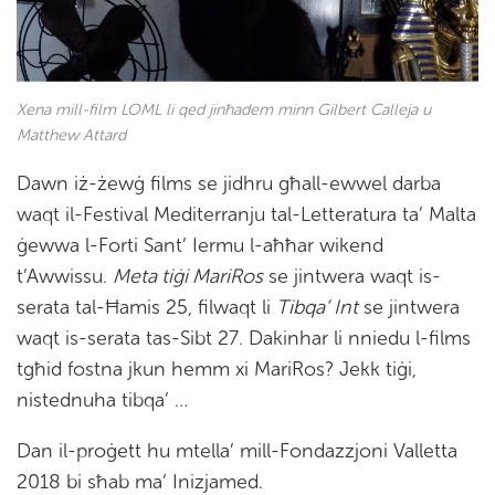
Xena mill-film LOML li qed jinħadem minn Gilbert Calleja u
Matthew Attard
Dawn iż-żewġ films se jidhru għall-ewwel darba
waqt il-Festival Mediterranju tal-Letteratura ta’ Malta
ġewwa l-Forti Sant’ Iermu l-aħħar wikend
t’Awwissu.
Meta tiġi MariRos
se jintwera waqt is-
serata tal-Ħamis 25, filwaqt li
Tibqa’ Int
se jintwera
waqt is-serata tas-Sibt 27. Dakinhar li nniedu l-films
tgħid fostna jkun hemm xi MariRos? Jekk tiġi,
nistednuha tibqa’ …
Dan il-proġett hu mtella’ mill-Fondazzjoni Valletta
2018 bi sħab ma’ Inizjamed.